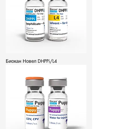
Биокан Новел DHPPi/L4